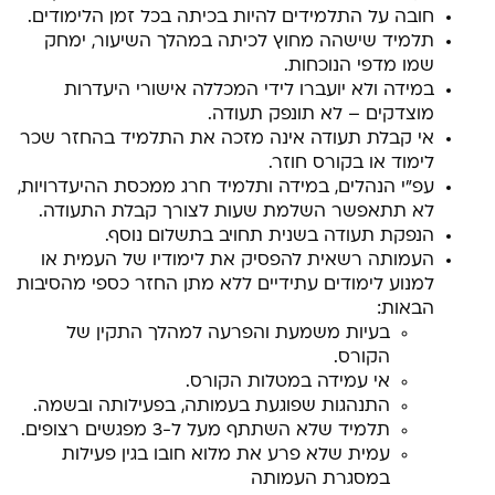
חובה על התלמידים להיות בכיתה בכל זמן הלימודים.
תלמיד שישהה מחוץ לכיתה במהלך השיעור, ימחק
שמו מדפי הנוכחות.
במידה ולא יועברו לידי המכללה אישורי היעדרות
מוצדקים – לא תונפק תעודה.
אי קבלת תעודה אינה מזכה את התלמיד בהחזר שכר
לימוד או בקורס חוזר.
עפ"י הנהלים, במידה ותלמיד חרג ממכסת ההיעדרויות,
לא תתאפשר השלמת שעות לצורך קבלת התעודה.
הנפקת תעודה בשנית תחויב בתשלום נוסף.
העמותה רשאית להפסיק את לימודיו של העמית או
למנוע לימודים עתידיים ללא מתן החזר כספי מהסיבות
הבאות:
בעיות משמעת והפרעה למהלך התקין של
הקורס.
אי עמידה במטלות הקורס.
התנהגות שפוגעת בעמותה, בפעילותה ובשמה.
תלמיד שלא השתתף מעל ל-3 מפגשים רצופים.
עמית שלא פרע את מלוא חובו בגין פעילות
במסגרת העמותה