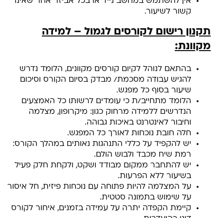
אין להשתמש במחשב נייד או בכל אביזר אחר שאינו
קשור לשיעור.
תקנון רישום לקורסים לגמול – למידה
מקוונת:
בהתאם לנוהל לקיום קורסים מקוונים, הלומד נדרש
להגיש עבודה מסכמת/ מבדק בסיום הקורס וסיכום
שיעור בסוף כל מפגש.
הלומד מתחייב/ת כי עומדים לרשותו כל האמצעים
הנדרשים ללמידה מרחוק כגון: מיקרופון, מצלמה
וחיבור לאינטרנט באיכות גבוהה.
חלה חובת נוכחות לאורך כל המפגש.
יש להקפיד על כללי התנהגות נאותים במהלך הקורס:
רמת שיח מכבד ולבוש הולם.
יש להתחבר ממקום מבודד ושקט, ולקחת חלק פעיל
בשיעור ללא הפרעות.
על המצלמה להיות פתוחה עם נוכחות פיזית, חל איסור
על שימוש בתמונה סטטית.
קיימת הקפדה יתרה על עמידה בזמנים, איחור לקורס