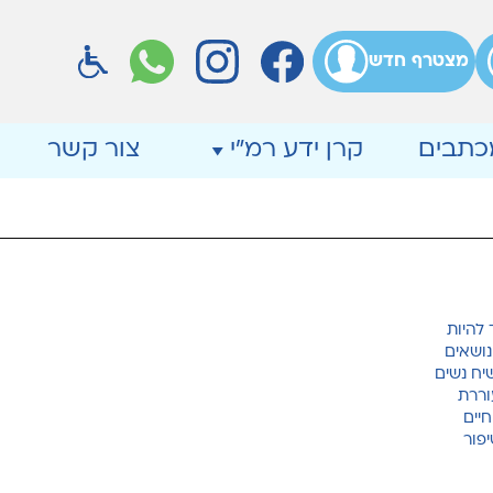
מצטרף חדש
מכתבים
קרן ידע רמ"י
צור קשר
 להיות
נושאים
שיח נשים
וררת
יים
פור