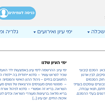
כניסה לעמיתים
שכלה
ימי עיון ואירועים
גלריה ו
ימי העיון שלנו
כאן הסכם קיבוצי
ימי עיון: ההרשמה לימי עיון באמצעות יו"ר הוועד
קים, לבין ארגון
שכיר לפרוש עשיר – סדנא ייחודית בה יילמדו ה
 חוק הסכמים
החשובים בחיים – ניהול ההון האישי והפנסיוני. 
19. הסכמים קיבוציים עוסקים בענייני
– מפגשי נשים מעצימים והרצאות של נשים מע
דתם, תנאי עבודה,
השראה. בריא זה אפשרי – סדנא לניהול אורח ח
ארגונים בעלי ההסכם.
בריא מלאה ברעיונות מעוררי השראה וכלים לשי
איכות החיים. יום עיון […]